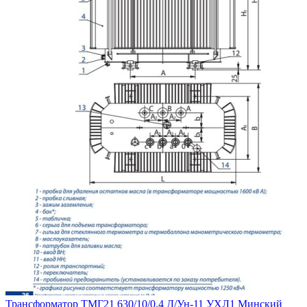
Трансформатор ТМГ21 630/10/0.4 Д/Ун-11 УХЛ1 Минский