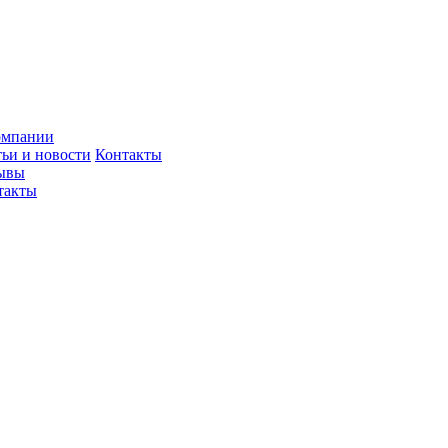
омпании
тьи и новости
Контакты
ывы
такты