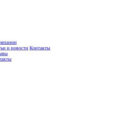
омпании
тьи и новости
Контакты
ывы
такты