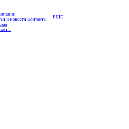
омпании
+ ЕЩЕ
тьи и новости
Контакты
ывы
такты