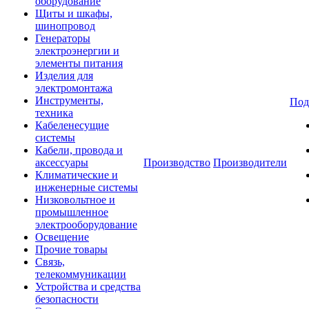
оборудование
Щиты и шкафы,
шинопровод
Генераторы
электроэнергии и
элементы питания
Изделия для
электромонтажа
Инструменты,
Под
техника
Кабеленесущие
системы
Кабели, провода и
аксессуары
Производство
Производители
Климатические и
инженерные системы
Низковольтное и
промышленное
электрооборудование
Освещение
Прочие товары
Связь,
телекоммуникации
Устройства и средства
безопасности