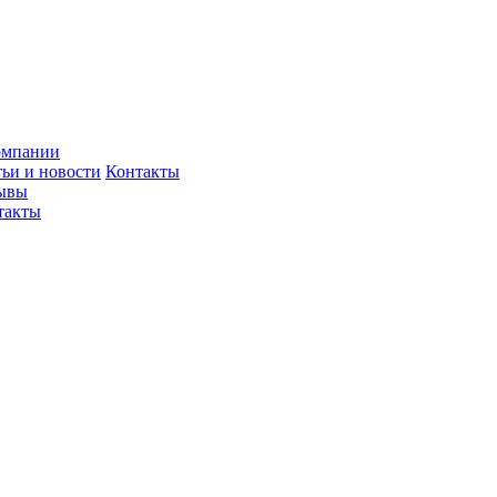
омпании
тьи и новости
Контакты
ывы
такты