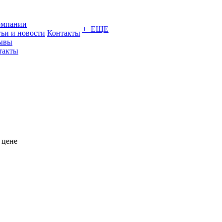
омпании
+ ЕЩЕ
тьи и новости
Контакты
ывы
такты
 цене