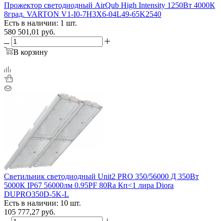
Прожектор светодиодный AirQub High Intensity 1250Вт 4000К
8град. VARTON V1-I0-7H3X6-04L49-65K2540
Есть в наличии: 1 шт.
580 501,01
руб.
В корзину
Светильник светодиодный Unit2 PRO 350/56000 Д 350Вт
5000К IP67 56000лм 0.95PF 80Ra Кп<1 лира Diora
DUPRO350D-5K-L
Есть в наличии: 10 шт.
105 777,27
руб.