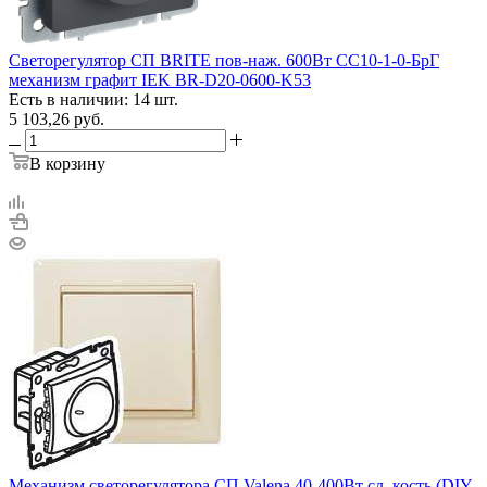
Светорегулятор СП BRITE пов-наж. 600Вт СС10-1-0-БрГ
механизм графит IEK BR-D20-0600-K53
Есть в наличии: 14 шт.
5 103,26
руб.
В корзину
Механизм светорегулятора СП Valena 40-400Вт сл. кость (DIY-