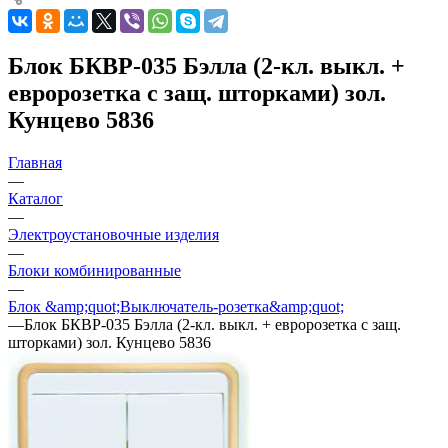
Блок БКВР-035 Бэлла (2-кл. выкл. +
евророзетка с защ. шторками) зол.
Кунцево 5836
Главная
—
Каталог
—
Электроустановочные изделия
—
Блоки комбинированные
—
Блок &amp;quot;Выключатель-розетка&amp;quot;
—
Блок БКВР-035 Бэлла (2-кл. выкл. + евророзетка с защ.
шторками) зол. Кунцево 5836