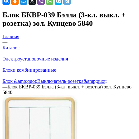
Блок БКВР-039 Бэлла (3-кл. выкл. +
розетка) зол. Кунцево 5840
Главная
—
Каталог
—
Электроустановочные изделия
—
Блоки комбинированные
—
Блок &amp;quot;Выключатель-розетка&amp;quot;
—
Блок БКВР-039 Бэлла (3-кл. выкл. + розетка) зол. Кунцево
5840