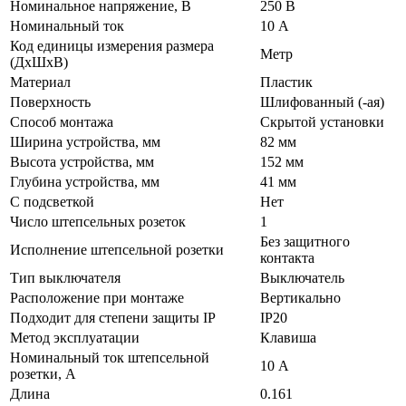
Номинальное напряжение, В
250 В
Номинальный ток
10 А
Код единицы измерения размера
Метр
(ДхШхВ)
Материал
Пластик
Поверхность
Шлифованный (-ая)
Способ монтажа
Скрытой установки
Ширина устройства, мм
82 мм
Высота устройства, мм
152 мм
Глубина устройства, мм
41 мм
С подсветкой
Нет
Число штепсельных розеток
1
Без защитного
Исполнение штепсельной розетки
контакта
Тип выключателя
Выключатель
Расположение при монтаже
Вертикально
Подходит для степени защиты IP
IP20
Метод эксплуатации
Клавиша
Номинальный ток штепсельной
10 А
розетки, А
Длина
0.161