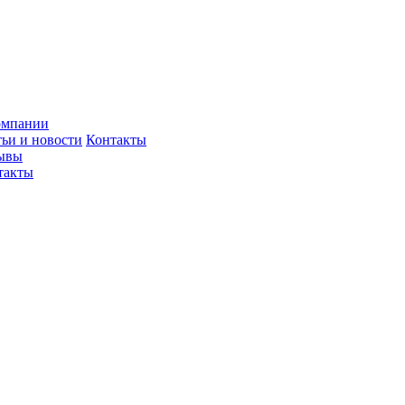
омпании
тьи и новости
Контакты
ывы
такты