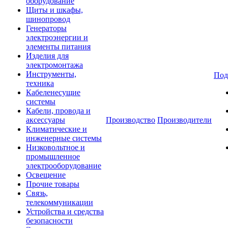
оборудование
Щиты и шкафы,
шинопровод
Генераторы
электроэнергии и
элементы питания
Изделия для
электромонтажа
Инструменты,
Под
техника
Кабеленесущие
системы
Кабели, провода и
аксессуары
Производство
Производители
Климатические и
инженерные системы
Низковольтное и
промышленное
электрооборудование
Освещение
Прочие товары
Связь,
телекоммуникации
Устройства и средства
безопасности