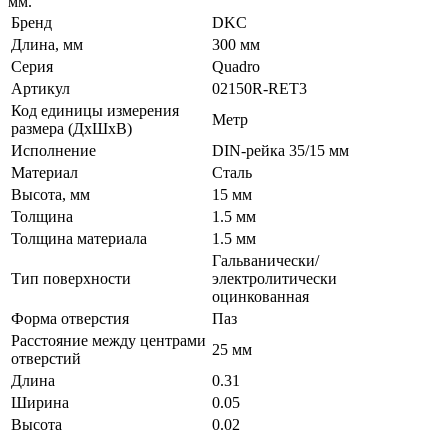
мм.
Бренд
DKC
Длина, мм
300 мм
Серия
Quadro
Артикул
02150R-RET3
Код единицы измерения
Метр
размера (ДхШхВ)
Исполнение
DIN-рейка 35/15 мм
Материал
Сталь
Высота, мм
15 мм
Толщина
1.5 мм
Толщина материала
1.5 мм
Гальванически/
Тип поверхности
электролитически
оцинкованная
Форма отверстия
Паз
Расстояние между центрами
25 мм
отверстий
Длина
0.31
Ширина
0.05
Высота
0.02