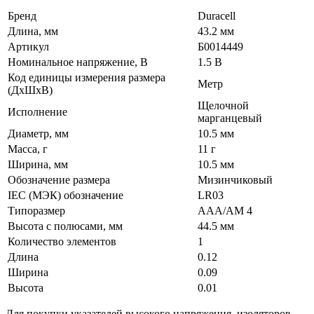
Бренд
Duracell
Длина, мм
43.2 мм
Артикул
Б0014449
Номинальное напряжение, В
1.5 В
Код единицы измерения размера
Метр
(ДхШхВ)
Щелочной
Исполнение
марганцевый
Диаметр, мм
10.5 мм
Масса, г
11 г
Ширина, мм
10.5 мм
Обозначение размера
Мизинчиковый
IEC (МЭК) обозначение
LR03
Типоразмер
AAA/AM 4
Высота с полюсами, мм
44.5 мм
Количество элементов
1
Длина
0.12
Ширина
0.09
Высота
0.01
Для покупки указателей высокого напряжения, изоляторов,