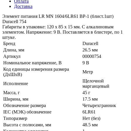
Оплата
Доставка
Элемент питания LR MN 1604/6LR61 ВР-1 (блист.1шт)
Duracell 754
Габариты в упаковке: 120 x 85 x 15 мм. С алкалиновым
элементом. Напряжение: 9 В. Поставляется в блистере, по 1
штуке.
Бренд
Duracell
Длина, мм
26.5 мм
Артикул
00000754
Номинальное напряжение, В
9 В
Код единицы измерения размера
Метр
(ДхШхВ)
Щелочной
Исполнение
марганцевый
Масса, г
45 г
Ширина, мм
17.5 мм
Обозначение размера
Четырехгранник
IEC (МЭК) обозначение
6LR61
Типоразмер
Нет (без)
Высота с полюсами, мм
48.5 мм