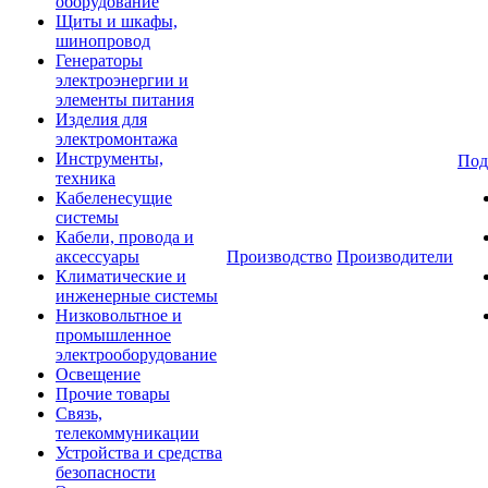
оборудование
Щиты и шкафы,
шинопровод
Генераторы
электроэнергии и
элементы питания
Изделия для
электромонтажа
Инструменты,
Под
техника
Кабеленесущие
системы
Кабели, провода и
аксессуары
Производство
Производители
Климатические и
инженерные системы
Низковольтное и
промышленное
электрооборудование
Освещение
Прочие товары
Связь,
телекоммуникации
Устройства и средства
безопасности