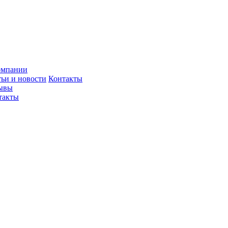
омпании
тьи и новости
Контакты
ывы
такты