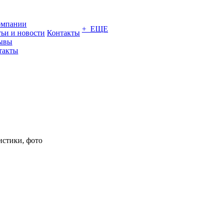
омпании
+ ЕЩЕ
тьи и новости
Контакты
ывы
такты
истики, фото