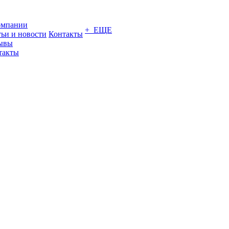
омпании
+ ЕЩЕ
тьи и новости
Контакты
ывы
такты