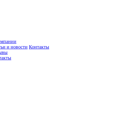
омпании
тьи и новости
Контакты
ывы
такты