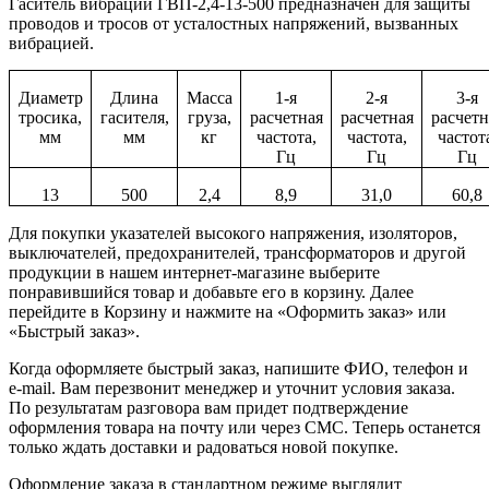
Гаситель вибрации ГВП-2,4-13-500 предназначен для защиты
проводов и тросов от усталостных напряжений, вызванных
вибрацией.
Диаметр
Длина
Масса
1-я
2-я
3-я
тросика,
гасителя,
груза,
расчетная
расчетная
расчетн
мм
мм
кг
частота,
частота,
частот
Гц
Гц
Гц
13
500
2,4
8,9
31,0
60,8
Для покупки указателей высокого напряжения, изоляторов,
выключателей, предохранителей, трансформаторов и другой
продукции в нашем интернет-магазине выберите
понравившийся товар и добавьте его в корзину. Далее
перейдите в Корзину и нажмите на «Оформить заказ» или
«Быстрый заказ».
Когда оформляете быстрый заказ, напишите ФИО, телефон и
e-mail. Вам перезвонит менеджер и уточнит условия заказа.
По результатам разговора вам придет подтверждение
оформления товара на почту или через СМС. Теперь останется
только ждать доставки и радоваться новой покупке.
Оформление заказа в стандартном режиме выглядит