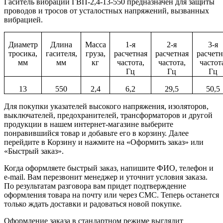
Гаситель вибрации ГВП-2,4-13-550 предназначен для защиты
проводов и тросов от усталостных напряжений, вызванных
вибрацией.
Диаметр
Длина
Масса
1-я
2-я
3-я
тросика,
гасителя,
груза,
расчетная
расчетная
расчетн
мм
мм
кг
частота,
частота,
частот
Гц
Гц
Гц
13
550
2,4
6,2
29,5
50,5
Для покупки указателей высокого напряжения, изоляторов,
выключателей, предохранителей, трансформаторов и другой
продукции в нашем интернет-магазине выберите
понравившийся товар и добавьте его в корзину. Далее
перейдите в Корзину и нажмите на «Оформить заказ» или
«Быстрый заказ».
Когда оформляете быстрый заказ, напишите ФИО, телефон и
e-mail. Вам перезвонит менеджер и уточнит условия заказа.
По результатам разговора вам придет подтверждение
оформления товара на почту или через СМС. Теперь останется
только ждать доставки и радоваться новой покупке.
Оформление заказа в стандартном режиме выглядит