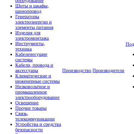
оборудование
Щиты и шкафы,
шинопровод
Генераторы
электроэнергии и
элементы питания
Изделия для
электромонтажа
Инструменты,
Под
техника
Кабеленесущие
системы
Кабели, провода и
аксессуары
Производство
Производители
Климатические и
инженерные системы
Низковольтное и
промышленное
электрооборудование
Освещение
Прочие товары
Связь,
телекоммуникации
Устройства и средства
безопасности