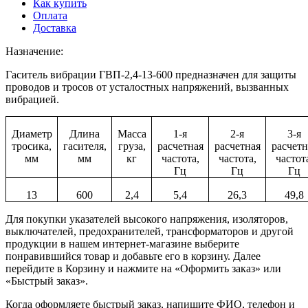
Как купить
Оплата
Доставка
Назначение:
Гаситель вибрации ГВП-2,4-13-600 предназначен для защиты
проводов и тросов от усталостных напряжений, вызванных
вибрацией.
Диаметр
Длина
Масса
1-я
2-я
3-я
тросика,
гасителя,
груза,
расчетная
расчетная
расчетн
мм
мм
кг
частота,
частота,
частот
Гц
Гц
Гц
13
600
2,4
5,4
26,3
49,8
Для покупки указателей высокого напряжения, изоляторов,
выключателей, предохранителей, трансформаторов и другой
продукции в нашем интернет-магазине выберите
понравившийся товар и добавьте его в корзину. Далее
перейдите в Корзину и нажмите на «Оформить заказ» или
«Быстрый заказ».
Когда оформляете быстрый заказ, напишите ФИО, телефон и