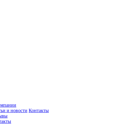
омпании
тьи и новости
Контакты
ывы
такты