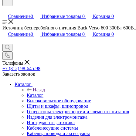
Сравнение
0
Избранные товары
0
Корзина
0
Источник бесперебойного питания Back Verso 600 300Вт 600В.А
Сравнение
0
Избранные товары
0
Корзина
0
Телефоны
+7 (812) 98-645-98
Заказать звонок
Каталог
Назад
Каталог
Высоковольтное оборудование
Щиты и шкафы, шинопровод
Генераторы электроэнергии и элементы питания
Изделия для электромонтажа
Инструменты, техника
Кабеленесущие системы
Кабели, провода и аксессуары