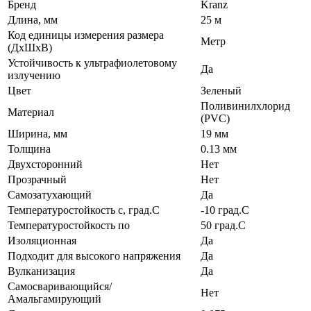
Бренд
Kranz
Длина, мм
25 м
Код единицы измерения размера
Метр
(ДхШхВ)
Устойчивость к ультрафиолетовому
Да
излучению
Цвет
Зеленый
Поливинилхлорид
Материал
(PVC)
Ширина, мм
19 мм
Толщина
0.13 мм
Двухсторонний
Нет
Прозрачный
Нет
Самозатухающий
Да
Температуростойкость с, град.C
-10 град.C
Температуростойкость по
50 град.C
Изоляционная
Да
Подходит для высокого напряжения
Да
Вулканизация
Да
Самосваривающийся/
Нет
Амальгамирующий