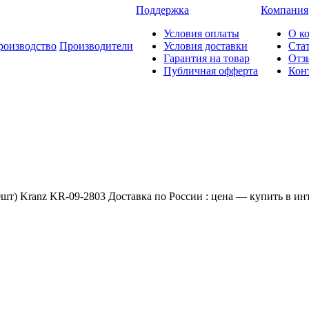
Поддержка
Компания
Условия оплаты
О к
роизводство
Производители
Условия доставки
Ста
Гарантия на товар
Отз
Публичная офферта
Кон
т) Kranz KR-09-2803 Доставка по России : цена — купить в инт