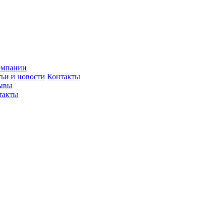
омпании
тьи и новости
Контакты
ывы
такты