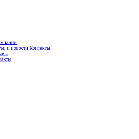
омпании
тьи и новости
Контакты
ывы
такты