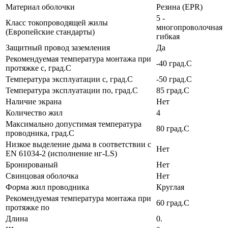
Материал оболочки
Резина (EPR)
5 -
Класс токопроводящей жилы
многопроволочная
(Европейские стандарты)
гибкая
Защитный провод заземления
Да
Рекомендуемая температура монтажа при
-40 град.C
протяжке с, град.C
Температура эксплуатации с, град.C
-50 град.C
Температура эксплуатации по, град.C
85 град.C
Наличие экрана
Нет
Количество жил
4
Максимально допустимая температура
80 град.C
проводника, град.C
Низкое выделение дыма в соответствии с
Нет
EN 61034-2 (исполнение нг-LS)
Бронированый
Нет
Свинцовая оболочка
Нет
Форма жил проводника
Круглая
Рекомендуемая температура монтажа при
60 град.C
протяжке по
Длина
0.