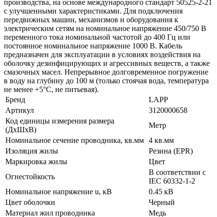
производства, на основе международного стандарт 50525-2-21
с улучшенными характеристиками. Для подключения
передвижных машин, механизмов и оборудования к
электрическим сетям на номинальное напряжение 450/750 В
переменного тока номинальной частотой до 400 Гц или
постоянное номинальное напряжение 1000 В. Кабель
предназначен для эксплуатации в условиях воздействия на
оболочку дезинфицирующих и агрессивных веществ, а также
смазочных масел. Непрерывное долговременное погружение
в воду на глубину до 100 м (только стоячая вода, температура
не менее +5°С, не питьевая).
Бренд
LAPP
Артикул
3120000658
Код единицы измерения размера
Метр
(ДхШхВ)
Номинальное сечение проводника, кв.мм
4 кв.мм
Изоляция жилы
Резина (EPR)
Маркировка жилы
Цвет
В соответствии с
Огнестойкость
IEC 60332-1-2
Номинальное напряжение u, кВ
0.45 кВ
Цвет оболочки
Черный
Материал жил проводника
Медь