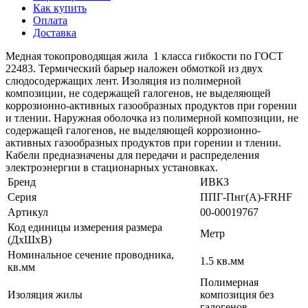
Как купить
Оплата
Доставка
Медная токопроводящая жила 1 класса гибкости по ГОСТ
22483. Термический барьер наложен обмоткой из двух
слюдосодержащих лент. Изоляция из полимерной
композиции, не содержащей галогенов, не выделяющей
коррозионно-активных газообразных продуктов при горении
и тлении. Наружная оболочка из полимерной композиции, не
содержащей галогенов, не выделяющей коррозионно-
активных газообразных продуктов при горении и тлении.
Кабели предназначены для передачи и распределения
электроэнергии в стационарных установках.
Бренд
ИВКЗ
Серия
ППГ-Пнг(А)-FRHF
Артикул
00-00019767
Код единицы измерения размера
Метр
(ДхШхВ)
Номинальное сечение проводника,
1.5 кв.мм
кв.мм
Полимерная
Изоляция жилы
композиция без
галогенов