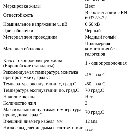
Маркировка жилы
Цвет
В соответствии с EN
Огнестойкость
60332-3-22
Номинальное напряжение u, кВ
0.66 кВ
Цвет оболочки
Черный
Материал жил проводника
Медный голый
Полимерная
Материал оболочки
композиция без
галогенов
Класс токопроводящей жилы
1 - однопроволочная
(Европейские стандарты)
Рекомендуемая температура монтажа
-15 град.C
при протяжке с, град.C
Температура эксплуатации с, град.C
-50 град.C
Температура эксплуатации по, град.C
70 град.C
Наличие экрана
Нет
Количество жил
3
Максимально допустимая температура
70 град.C
проводника, град.C
Внешний диаметр кабеля, мм
12 мм
Низкое выделение дыма в соответствии
Нет