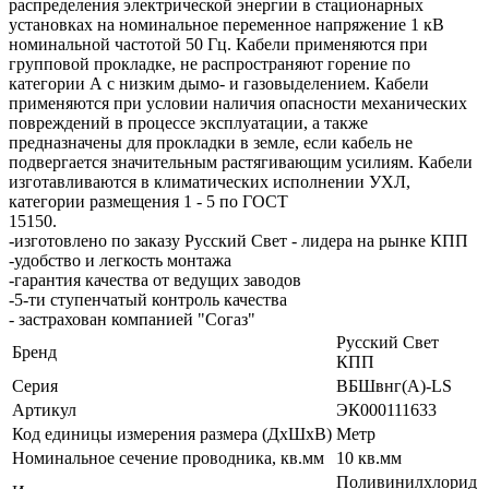
распределения электрической энергии в стационарных
установках на номинальное переменное напряжение 1 кВ
номинальной частотой 50 Гц. Кабели применяются при
групповой прокладке, не распространяют горение по
категории А с низким дымо- и газовыделением. Кабели
применяются при условии наличия опасности механических
повреждений в процессе эксплуатации, а также
предназначены для прокладки в земле, если кабель не
подвергается значительным растягивающим усилиям. Кабели
изготавливаются в климатических исполнении УХЛ,
категории размещения 1 - 5 по ГОСТ
1515
-изготовлено по заказу Русский Свет - лидера на рынке КПП
-удобство и легкость монтажа
-гарантия качества от ведущих заводов
-5-ти ступенчатый контроль качества
- застрахован компанией "Согаз"
Русский Свет
Бренд
КПП
Серия
ВБШвнг(А)-LS
Артикул
ЭК000111633
Код единицы измерения размера (ДхШхВ)
Метр
Номинальное сечение проводника, кв.мм
10 кв.мм
Поливинилхлорид