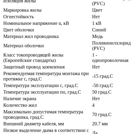
Изоляция жилы
(PVC)
Маркировка жилы
Цвет
Огнестойкость
Нет
Номинальное напряжение u, кВ
1 кВ
Цвет оболочки
Синий
Материал жил проводника
Медь
Поливинилхлорид
Материал оболочки
(PVC)
Класс токопроводящей жилы
1 -
(Европейские стандарты)
однопроволочная
Защитный провод заземления
Нет
Рекомендуемая температура монтажа при
-15 град.C
протяжке с, град.C
Температура эксплуатации с, град.C
-50 град.C
Температура эксплуатации по, град.C
50 град.C
Наличие экрана
Нет
Количество жил
4
Максимально допустимая температура
70 град.C
проводника, град.C
Внешний диаметр кабеля, мм
20.7 мм
Низкое выделение дыма в соответствии с
Да