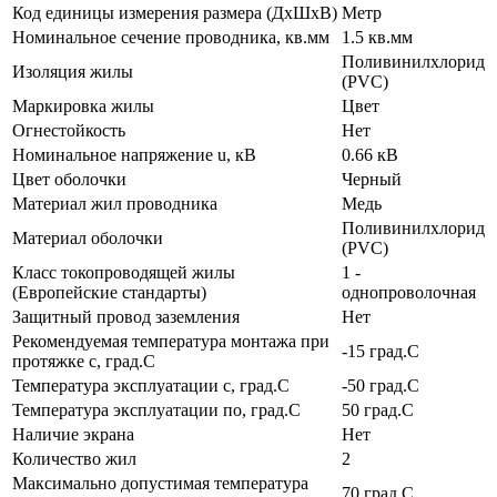
Код единицы измерения размера (ДхШхВ)
Метр
Номинальное сечение проводника, кв.мм
1.5 кв.мм
Поливинилхлорид
Изоляция жилы
(PVC)
Маркировка жилы
Цвет
Огнестойкость
Нет
Номинальное напряжение u, кВ
0.66 кВ
Цвет оболочки
Черный
Материал жил проводника
Медь
Поливинилхлорид
Материал оболочки
(PVC)
Класс токопроводящей жилы
1 -
(Европейские стандарты)
однопроволочная
Защитный провод заземления
Нет
Рекомендуемая температура монтажа при
-15 град.C
протяжке с, град.C
Температура эксплуатации с, град.C
-50 град.C
Температура эксплуатации по, град.C
50 град.C
Наличие экрана
Нет
Количество жил
2
Максимально допустимая температура
70 град.C