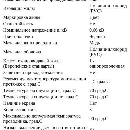
Поливинилхлорид
Изоляция жилы
(PVC)
Маркировка жилы
Цвет
Огнестойкость
Нет
Номинальное напряжение u, кВ
0.66 кВ
Цвет оболочки
Черный
Материал жил проводника
Медь
Поливинилхлорид
Материал оболочки
(PVC)
Класс токопроводящей жилы
1 -
(Европейские стандарты)
однопроволочная
Защитный провод заземления
Нет
Рекомендуемая температура монтажа при
-15 град.C
протяжке с, град.C
Температура эксплуатации с, град.C
70 град.C
Температура эксплуатации по, град.C
70 град.C
Наличие экрана
Нет
Количество жил
3
Максимально допустимая температура
90 град.C
проводника, град.C
Низкое выделение дыма в соответствии с