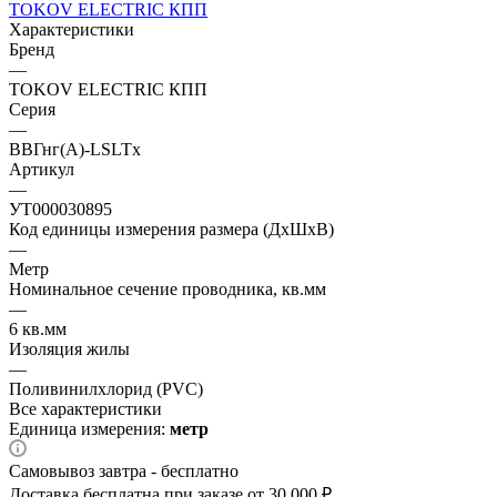
TOKOV ELECTRIC КПП
Характеристики
Бренд
—
TOKOV ELECTRIC КПП
Серия
—
ВВГнг(А)-LSLTx
Артикул
—
УТ000030895
Код единицы измерения размера (ДхШхВ)
—
Метр
Номинальное сечение проводника, кв.мм
—
6 кв.мм
Изоляция жилы
—
Поливинилхлорид (PVC)
Все характеристики
Единица измерения:
метр
Самовывоз завтра - бесплатно
Доставка бесплатна при заказе от 30 000 ₽