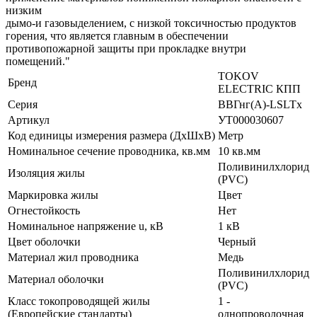
низким
дымо-и газовыделением, с низкой токсичностью продуктов
горения, что является главным в обеспечении
противопожарной защиты при прокладке внутри
помещений."
TOKOV
Бренд
ELECTRIC КПП
Серия
ВВГнг(А)-LSLTx
Артикул
УТ000030607
Код единицы измерения размера (ДхШхВ)
Метр
Номинальное сечение проводника, кв.мм
10 кв.мм
Поливинилхлорид
Изоляция жилы
(PVC)
Маркировка жилы
Цвет
Огнестойкость
Нет
Номинальное напряжение u, кВ
1 кВ
Цвет оболочки
Черный
Материал жил проводника
Медь
Поливинилхлорид
Материал оболочки
(PVC)
Класс токопроводящей жилы
1 -
(Европейские стандарты)
однопроволочная