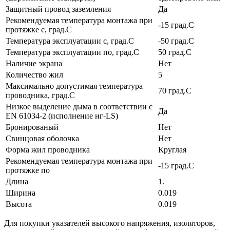
Защитный провод заземления
Да
Рекомендуемая температура монтажа при
-15 град.C
протяжке с, град.C
Температура эксплуатации с, град.C
-50 град.C
Температура эксплуатации по, град.C
50 град.C
Наличие экрана
Нет
Количество жил
5
Максимально допустимая температура
70 град.C
проводника, град.C
Низкое выделение дыма в соответствии с
Да
EN 61034-2 (исполнение нг-LS)
Бронированый
Нет
Свинцовая оболочка
Нет
Форма жил проводника
Круглая
Рекомендуемая температура монтажа при
-15 град.C
протяжке по
Длина
1.
Ширина
0.019
Высота
0.019
Для покупки указателей высокого напряжения, изоляторов,