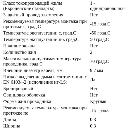
Класс токопроводящей жилы
1 -
(Европейские стандарты)
однопроволочная
Защитный провод заземления
Нет
Рекомендуемая температура монтажа при
-15 град.C
протяжке с, град.C
Температура эксплуатации с, град.C
-50 град.C
Температура эксплуатации по, град.C
50 град.C
Наличие экрана
Нет
Количество жил
2
Максимально допустимая температура
70 град.C
проводника, град.C
Внешний диаметр кабеля, мм
9.7 мм
Низкое выделение дыма в соответствии с
Да
EN 61034-2 (исполнение нг-LS)
Бронированый
Нет
Свинцовая оболочка
Нет
Форма жил проводника
Круглая
Рекомендуемая температура монтажа при
-15 град.C
протяжке по
Длина
0.3
Ширина
0.3