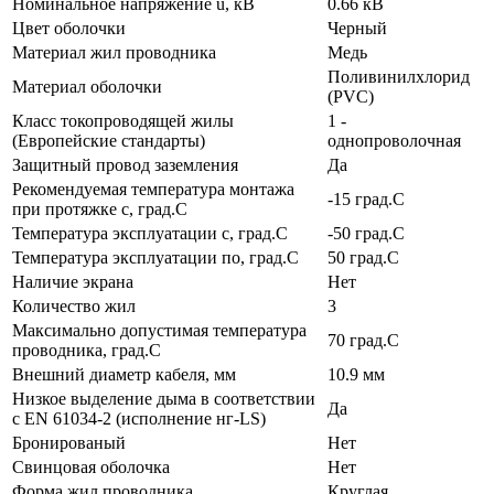
Номинальное напряжение u, кВ
0.66 кВ
Цвет оболочки
Черный
Материал жил проводника
Медь
Поливинилхлорид
Материал оболочки
(PVC)
Класс токопроводящей жилы
1 -
(Европейские стандарты)
однопроволочная
Защитный провод заземления
Да
Рекомендуемая температура монтажа
-15 град.C
при протяжке с, град.C
Температура эксплуатации с, град.C
-50 град.C
Температура эксплуатации по, град.C
50 град.C
Наличие экрана
Нет
Количество жил
3
Максимально допустимая температура
70 град.C
проводника, град.C
Внешний диаметр кабеля, мм
10.9 мм
Низкое выделение дыма в соответствии
Да
с EN 61034-2 (исполнение нг-LS)
Бронированый
Нет
Свинцовая оболочка
Нет
Форма жил проводника
Круглая