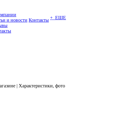
омпании
+ ЕЩЕ
тьи и новости
Контакты
ывы
такты
газине | Характеристики, фото