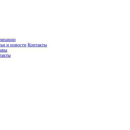
омпании
тьи и новости
Контакты
ывы
такты