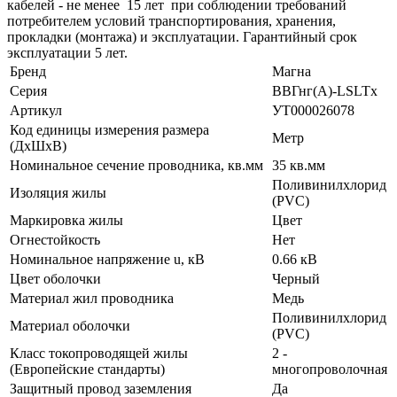
кабелей - не менее 15 лет при соблюдении требований
потребителем условий транспортирования, хранения,
прокладки (монтажа) и эксплуатации. Гарантийный срок
эксплуатации 5 лет.
Бренд
Магна
Серия
ВВГнг(А)-LSLTx
Артикул
УТ000026078
Код единицы измерения размера
Метр
(ДхШхВ)
Номинальное сечение проводника, кв.мм
35 кв.мм
Поливинилхлорид
Изоляция жилы
(PVC)
Маркировка жилы
Цвет
Огнестойкость
Нет
Номинальное напряжение u, кВ
0.66 кВ
Цвет оболочки
Черный
Материал жил проводника
Медь
Поливинилхлорид
Материал оболочки
(PVC)
Класс токопроводящей жилы
2 -
(Европейские стандарты)
многопроволочная
Защитный провод заземления
Да