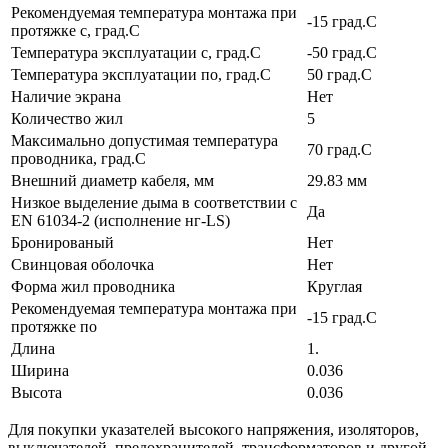
Рекомендуемая температура монтажа при
-15 град.C
протяжке с, град.C
Температура эксплуатации с, град.C
-50 град.C
Температура эксплуатации по, град.C
50 град.C
Наличие экрана
Нет
Количество жил
5
Максимально допустимая температура
70 град.C
проводника, град.C
Внешний диаметр кабеля, мм
29.83 мм
Низкое выделение дыма в соответствии с
Да
EN 61034-2 (исполнение нг-LS)
Бронированый
Нет
Свинцовая оболочка
Нет
Форма жил проводника
Круглая
Рекомендуемая температура монтажа при
-15 град.C
протяжке по
Длина
1.
Ширина
0.036
Высота
0.036
Для покупки указателей высокого напряжения, изоляторов,
выключателей, предохранителей, трансформаторов и другой