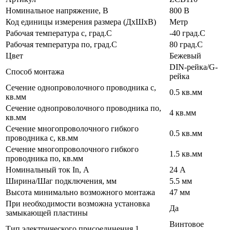
Номинальное напряжение, В
800 В
Код единицы измерения размера (ДхШхВ)
Метр
Рабочая температура с, град.C
-40 град.C
Рабочая температура по, град.C
80 град.C
Цвет
Бежевый
DIN-рейка/G-
Способ монтажа
рейка
Сечение однопроволочного проводника с,
0.5 кв.мм
кв.мм
Сечение однопроволочного проводника по,
4 кв.мм
кв.мм
Сечение многопроволочного гибкого
0.5 кв.мм
проводника с, кв.мм
Сечение многопроволочного гибкого
1.5 кв.мм
проводника по, кв.мм
Номинальный ток In, А
24 А
Ширина/Шаг подключения, мм
5.5 мм
Высота минимально возможного монтажа
47 мм
При необходимости возможна установка
Да
замыкающей пластины
Винтовое
Тип электрического присоединения 1