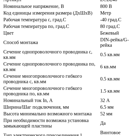
Номинальное напряжение, В
800 В
Код единицы измерения размера (ДхШхВ)
Метр
Рабочая температура с, град.C
-40 град.C
Рабочая температура по, град.C
80 град.C
Цвет
Бежевый
DIN-рейка/G-
Способ монтажа
рейка
Сечение однопроволочного проводника с,
0.5 кв.мм
кв.мм
Сечение однопроволочного проводника по,
6 кв.мм
кв.мм
Сечение многопроволочного гибкого
0.5 кв.мм
проводника с, кв.мм
Сечение многопроволочного гибкого
1.5 кв.мм
проводника по, кв.мм
Номинальный ток In, А
32 А
Ширина/Шаг подключения, мм
6.5 мм
Высота минимально возможного монтажа
52 мм
При необходимости возможна установка
Да
замыкающей пластины
Винтовое
Тип электрического присоединения 1