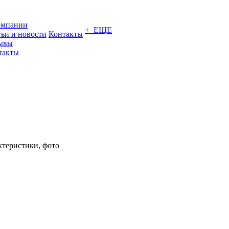
омпании
+ ЕЩЕ
тьи и новости
Контакты
ывы
такты
ктеристики, фото