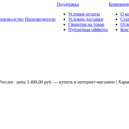
Поддержка
Компания
Условия оплаты
О к
роизводство
Производители
Условия доставки
Ста
Гарантия на товар
Отз
Публичная офферта
Кон
сии : цена 3 408,00 руб. — купить в интернет-магазине | Хара