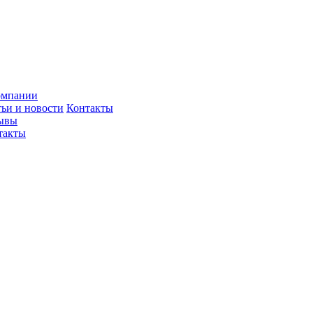
омпании
тьи и новости
Контакты
ывы
такты