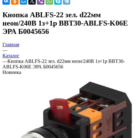
Кнопка ABLFS-22 зел. d22мм
неон/240В 1з+1р BBT30-ABLFS-K06E
ЭРА Б0045656
Главная
—
Каталог
—
Кнопка ABLFS-22 зел. d22мм неон/240В 1з+1р BBT30-
ABLFS-K06E ЭРА Б0045656
Новинка