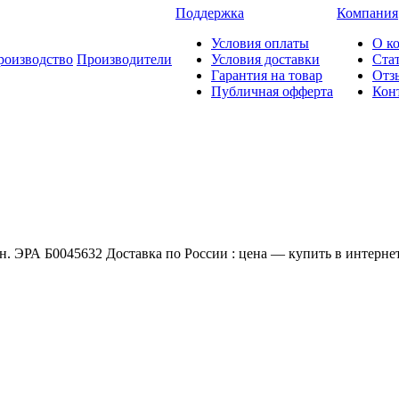
Поддержка
Компания
Условия оплаты
О к
роизводство
Производители
Условия доставки
Ста
Гарантия на товар
Отз
Публичная офферта
Кон
ЭРА Б0045632 Доставка по России : цена — купить в интернет-