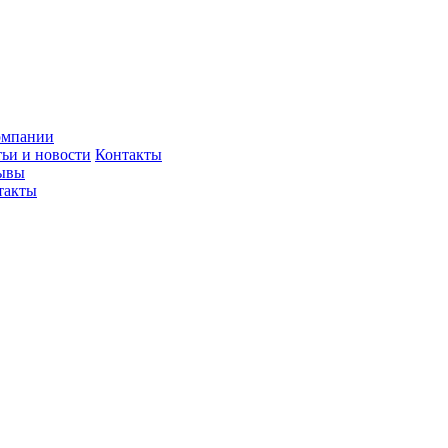
омпании
тьи и новости
Контакты
ывы
такты