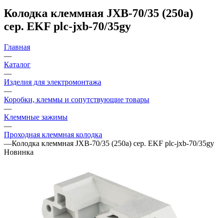
Колодка клеммная JXB-70/35 (250а)
сер. EKF plc-jxb-70/35gy
Главная
—
Каталог
—
Изделия для электромонтажа
—
Коробки, клеммы и сопутствующие товары
—
Клеммные зажимы
—
Проходная клеммная колодка
—
Колодка клеммная JXB-70/35 (250а) сер. EKF plc-jxb-70/35gy
Новинка