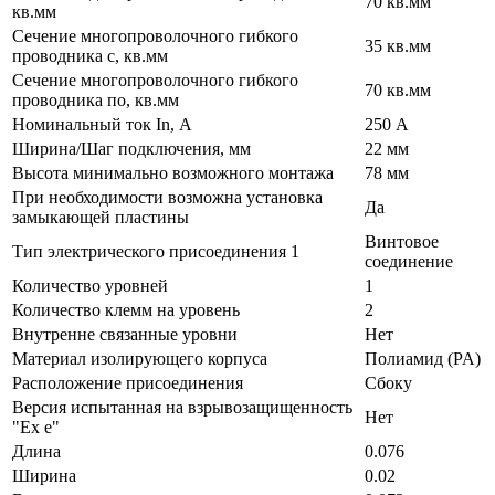
70 кв.мм
кв.мм
Сечение многопроволочного гибкого
35 кв.мм
проводника с, кв.мм
Сечение многопроволочного гибкого
70 кв.мм
проводника по, кв.мм
Номинальный ток In, А
250 А
Ширина/Шаг подключения, мм
22 мм
Высота минимально возможного монтажа
78 мм
При необходимости возможна установка
Да
замыкающей пластины
Винтовое
Тип электрического присоединения 1
соединение
Количество уровней
1
Количество клемм на уровень
2
Внутренне связанные уровни
Нет
Материал изолирующего корпуса
Полиамид (PA)
Расположение присоединения
Сбоку
Версия испытанная на взрывозащищенность
Нет
"Ex е"
Длина
0.076
Ширина
0.02