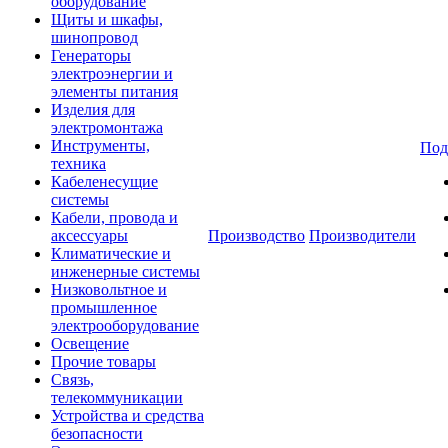
оборудование
Щиты и шкафы,
шинопровод
Генераторы
электроэнергии и
элементы питания
Изделия для
электромонтажа
Инструменты,
Под
техника
Кабеленесущие
системы
Кабели, провода и
аксессуары
Производство
Производители
Климатические и
инженерные системы
Низковольтное и
промышленное
электрооборудование
Освещение
Прочие товары
Связь,
телекоммуникации
Устройства и средства
безопасности