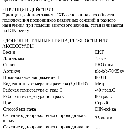
• ПРИНЦИП ДЕЙСТВИЯ
Принцип действия зажима JXB основан на способности
подключения проводников различных сечений и разного
назначения при помощи винтового зажима. Устанавливается
на DIN рейку.
• ДОПОЛНИТЕЛЬНЫЕ ПРИНАДЛЕЖНОСТИ ИЛИ
АКСЕССУАРЫ
Бренд
EKF
Длина, мм
75 мм
Серия
PROxima
Артикул
plc-jxb-70/35gy
Номинальное напряжение, В
800 В
Код единицы измерения размера (ДхШхВ)
Метр
Рабочая температура с, град.C
-40 град.C
Рабочая температура по, град.C
80 град.C
Цвет
Серый
Способ монтажа
DIN-рейка
Сечение однопроволочного проводника с,
35 кв.мм
кв.мм
Сечение однопроволочного проводника по,