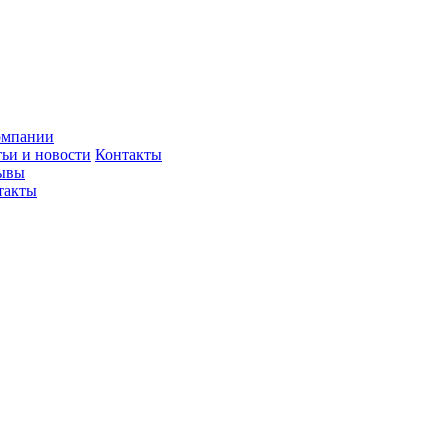
омпании
тьи и новости
Контакты
ывы
такты