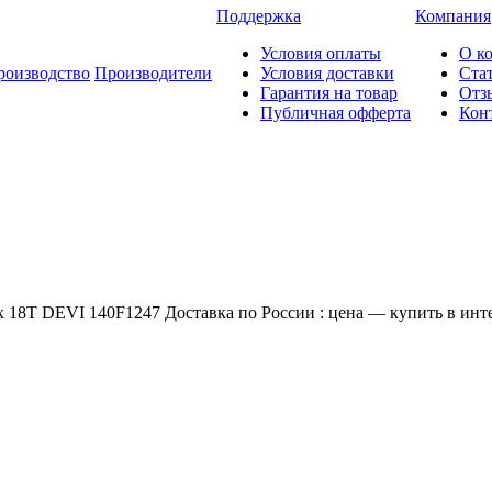
Поддержка
Компания
Условия оплаты
О к
роизводство
Производители
Условия доставки
Ста
Гарантия на товар
Отз
Публичная офферта
Кон
 18T DEVI 140F1247 Доставка по России : цена — купить в инте