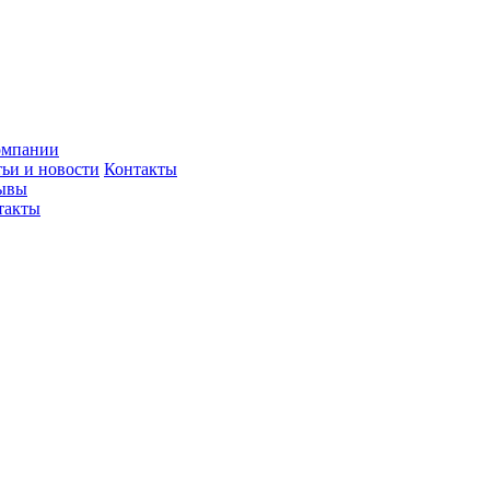
омпании
тьи и новости
Контакты
ывы
такты