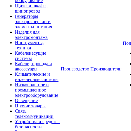
оборудование
Щиты и шкафы,
шинопровод
Генераторы
электроэнергии и
элементы питания
Изделия для
электромонтажа
Инструменты,
Под
техника
Кабеленесущие
системы
Кабели, провода и
аксессуары
Производство
Производители
Климатические и
инженерные системы
Низковольтное и
промышленное
электрооборудование
Освещение
Прочие товары
Связь,
телекоммуникации
Устройства и средства
безопасности