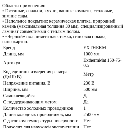
Области применения:
• Гостиные, спальни, кухни, ванные комнаты, столовые,
зимние сады.
• Напольное покрытие: керамическая плитка, природный
камень (максимальная толщина 30 мм), специализированный
ламинат совместимый с теплым полом.
• «Черный» пол: цементная стяжка; гипсовая стяжка,
гипсокартон.
Бренд
EXTHERM
Длина, мм
1000 мм
ExthermMat 150-75-
Артикул
0.5
Код единицы измерения размера
Метр
(ДхШхВ)
Напряжение питания, В
230 В
Ширина, мм
500 мм
Самоклеящийся
Да
С поддерживающим матом
Да
Количество холодных проводников
1
Длина холодных проводников, мм
2500 мм
С датчиком температуры поверхности
Нет
Подходит для наружной эксплуатации
Нет