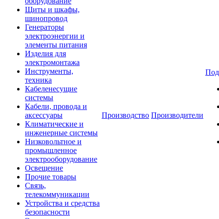
оборудование
Щиты и шкафы,
шинопровод
Генераторы
электроэнергии и
элементы питания
Изделия для
электромонтажа
Инструменты,
Под
техника
Кабеленесущие
системы
Кабели, провода и
аксессуары
Производство
Производители
Климатические и
инженерные системы
Низковольтное и
промышленное
электрооборудование
Освещение
Прочие товары
Связь,
телекоммуникации
Устройства и средства
безопасности