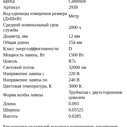
Бренд
Camelion
Артикул
2939
Код единицы измерения размера
Метр
(ДхШхВ)
Средний номинальный срок
2000 ч
службы
Диаметр, мм
12 мм
Общая длина
254 мм
Класс энергоэффективности
D
Мощность лампы, Вт
1500 Вт
Цоколь
R7s
Световой поток
32000 лм
Напряжение лампы с
220 В
Напряжение лампы по
240 В
Цветовая температура, К
3000 К
Трубчатая с двухсторонним
Форма колбы лампы
цоколем
Длина
0.093
Ширина
0.05525
Высота
0.0285
Для покупки указателей высокого напряжения, изоляторов,