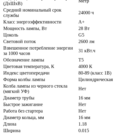
Метр
(ДхШхВ)
Средний номинальный срок
24000 ч
службы
Класс энергоэффективности
A+
Мощность лампы, Вт
28 Вт
Цоколь
G5
Световой поток
2600 лм
Взвешенное потребление энергии
31 кВт.ч
за 1000 часов
Обозначение лампы
T5
Цветовая температура, К
4000 К
Индекс цветопередачи
80-89 (класс 1В)
Форма колбы лампы
Цилиндрическая
Колба лампы из черного стекла
Нет
(мягкий УФ)
Диаметр трубы
16 мм
Быстрое зажигание
Нет
Работа без стартера
Нет
Диаметр кольца, мм
16 мм
Длина
1.18
Ширина
0.015