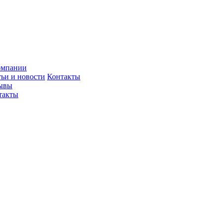
омпании
тьи и новости
Контакты
ывы
такты