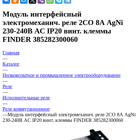
Модуль интерфейсный
электромеханич. реле 2CO 8А AgNi
230-240В AC IP20 винт. клеммы
FINDER 385282300060
Главная
—
Каталог
—
Низковольтное и промышленное электрооборудование
—
Реле
—
Исполнительные реле
—
Реле коммутационное
—
Модуль интерфейсный электромеханич. реле 2CO 8А AgNi
230-240В AC IP20 винт. клеммы FINDER 385282300060