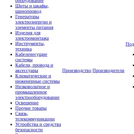
оборудование
Щиты и шкафы,
шинопровод
Генераторы
электроэнергии и
элементы питания
Изделия для
электромонтажа
Инструменты,
Под
техника
Кабеленесущие
системы
Кабели, провода и
аксессуары
Производство
Производители
Климатические и
инженерные системы
Низковольтное и
промышленное
электрооборудование
Освещение
Прочие товары
Связь,
телекоммуникации
Устройства и средства
безопасности