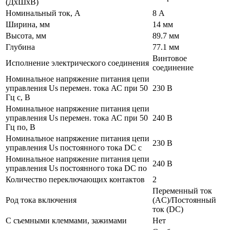
(ДхШхВ)
Номинальный ток, А
8 А
Ширина, мм
14 мм
Высота, мм
89.7 мм
Глубина
77.1 мм
Винтовое
Исполнение электрического соединения
соединение
Номинальное напряжение питания цепи
управления Us перемен. тока АС при 50
230 В
Гц с, В
Номинальное напряжение питания цепи
управления Us перемен. тока АС при 50
240 В
Гц по, В
Номинальное напряжение питания цепи
230 В
управления Us постоянного тока DC с
Номинальное напряжение питания цепи
240 В
управления Us постоянного тока DC по
Количество переключающих контактов
2
Переменный ток
Род тока включения
(AC)/Постоянный
ток (DC)
С съемными клеммами, зажимами
Нет