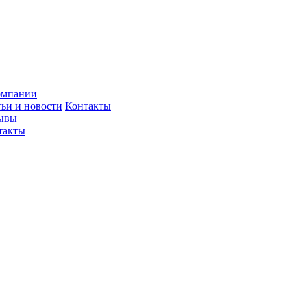
омпании
тьи и новости
Контакты
ывы
такты