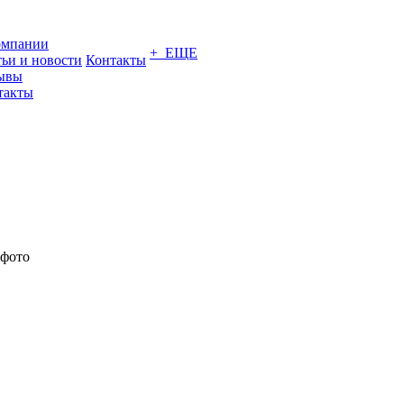
омпании
+ ЕЩЕ
тьи и новости
Контакты
ывы
такты
 фото