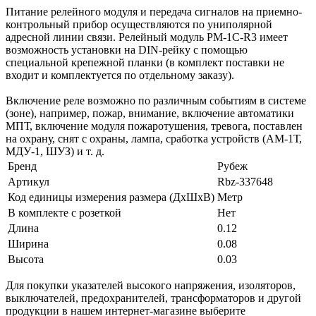
Питание релейного модуля и передача сигналов на приемно-
контрольный прибор осуществляются по униполярной
адресной линии связи. Релейный модуль РМ-1С-R3 имеет
возможность установки на DIN-рейку с помощью
специальной крепежной планки (в комплект поставки не
входит и комплектуется по отдельному заказу).
Включение реле возможно по различным событиям в системе
(зоне), например, пожар, внимание, включение автоматики
МПТ, включение модуля пожаротушения, тревога, поставлен
на охрану, снят с охраны, лампа, сработка устройств (АМ-1Т,
МДУ-1, ШУЗ) и т. д.
Бренд
Рубеж
Артикул
Rbz-337648
Код единицы измерения размера (ДхШхВ)
Метр
В комплекте с розеткой
Нет
Длина
0.12
Ширина
0.08
Высота
0.03
Для покупки указателей высокого напряжения, изоляторов,
выключателей, предохранителей, трансформаторов и другой
продукции в нашем интернет-магазине выберите